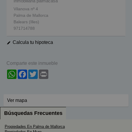
Inmobiliaria palmacasa
Vilanova nº 4
Palma de Mallorca
Balears (Illes)
971714788
Calcula tu hipoteca
Comparte este inmueble
WhatsApp
Facebook
Twitter
Print
Ver mapa
Búsquedas Frecuentes
Propiedades En Palma de Mallorca
Propiedades En Muro