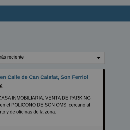
ás reciente
ás reciente
en Calle de Can Calafat, Son Ferriol
enos reciente
 €
aratos
aros
 en el POLIGONO DE SON OMS, cercano al
equeños
to y de oficinas de la zona.
randes
 plaza de parking en planta -1, fácil acceso.