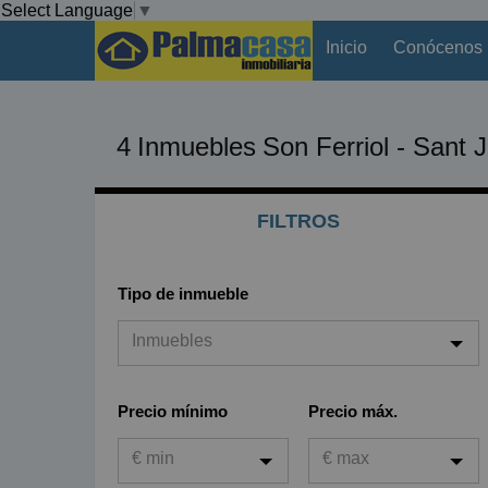
Select Language
▼
Inicio
Conócenos
4
Inmuebles
Son Ferriol - Sant Jo
FILTROS
Tipo de inmueble
Inmuebles
Inmuebles
Precio mínimo
Precio máx.
Viviendas
€ min
€ max
Garaje