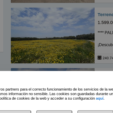
Ascensor
Acceso 
Terreno
Excelent
de Son 
1.599.0
Contacte
**** PA
breveda
¡Descubr
PALMACA
espectac
años, un
lugar pe
240.7
Clasific
natural 
que incl
un peque
399.00
naturale
os partners para el correcto funcionamiento de los servicios de la w
SON GUAL II - SOLAR URBANO CON LICENCIA DE
amos información no sensible. Las cookies son guardadas durante u
política de cookies de la web y acceder a su configuración
aquí
.
Imagina 
OBRA.
te relaja
Con vari
La urban