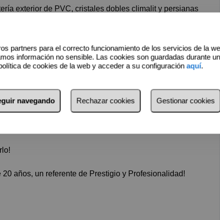
tería exterior de PVC, cristales dobles climalit y persianas
e durante todo el año gracias a la instalación de aire
os partners para el correcto funcionamiento de los servicios de la w
 metros de la finca, lo que añade comodidad a tu día a día (
amos información no sensible. Las cookies son guardadas durante u
política de cookies de la web y acceder a su configuración
aquí
.
m2) y en zona dormitorios en la parte trasera (9 m2) este
seguir navegando
Rechazar cookies
Gestionar cookies
o y confort.
 los lugares más emblemáticos de la ciudad.
lo!
ños, un referente de Prestigio y Profesionalidad!