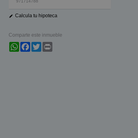
971714788
Calcula tu hipoteca
Comparte este inmueble
WhatsApp
Facebook
Twitter
Print