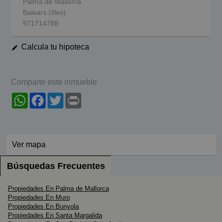
Palma de Mallorca
Balears (Illes)
971714788
Calcula tu hipoteca
Comparte este inmueble
WhatsApp
Facebook
Twitter
Print
Ver mapa
Búsquedas Frecuentes
Propiedades En Palma de Mallorca
Propiedades En Muro
Propiedades En Bunyola
Propiedades En Santa Margalida